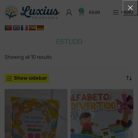
0
€
0.00
MENU
ESTUDO
Showing all 10 results
Show sidebar