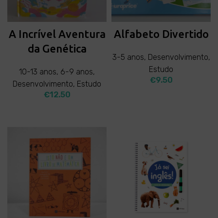
A Incrível Aventura
Alfabeto Divertido
da Genética
3-5 anos
,
Desenvolvimento
,
Estudo
10-13 anos
,
6-9 anos
,
€
9.50
Desenvolvimento
,
Estudo
€
12.50
ADD TO CART
ADD TO CART