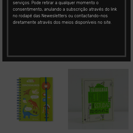
O pequeno
O pequeno
serviços. Pode retirar a qualquer momento o
consentimento, anulando a subscrição através do link
GRANDE bloco de
GRANDE bloco de
no rodapé das Newesletters ou contactando-nos
atividades – 1
atividades – 2
diretamente através dos meios disponíveis no site.
Concentração
,
Estudo
,
Concentração
,
Estudo
,
Raciocínio
Raciocínio
€
3.50
€
3.50
ADD TO CART
ADD TO CART