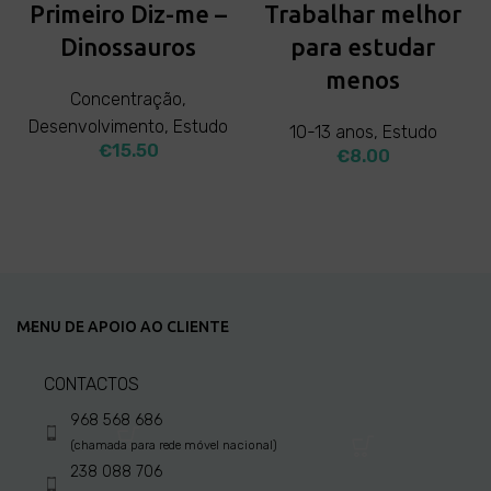
Primeiro Diz-me –
Trabalhar melhor
Dinossauros
para estudar
menos
Concentração
,
Desenvolvimento
,
Estudo
10-13 anos
,
Estudo
€
15.50
€
8.00
ADD TO CART
ADD TO CART
MENU DE APOIO AO CLIENTE
CONTACTOS
968 568 686
(chamada para rede móvel nacional)
238 088 706