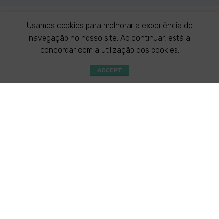
Usamos cookies para melhorar a experiência de
navegação no nosso site. Ao continuar, está a
concordar com a utilização dos cookies.
ACCEPT
Shop
Especialidades
Consultas
WhatsApp