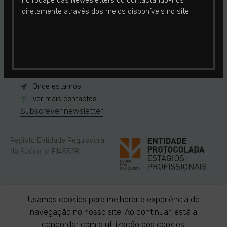
no rodapé das Newesletters ou contactando-nos
CONTACTOS
diretamente através dos meios disponíveis no site.
968 568 686
(chamada para rede móvel nacional)
238 088 706
(chamada para rede fixa nacional)
WhatsApp
Onde estamos
Ver mais contactos
Subscrever newsletter
Registo Entidade Reguladora
da Saúde nº E145528
Em caso de litígio, o cliente poderá recorrer a uma
Entidade de
Usamos cookies para melhorar a experiência de
Resolução de Litígios de Consumo
(RAL).
Mais informações.
navegação no nosso site. Ao continuar, está a
concordar com a utilização dos cookies.