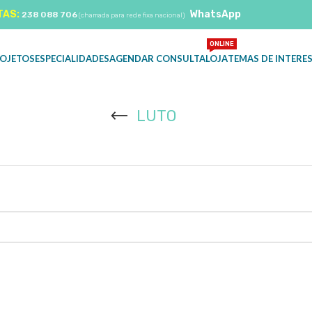
TAS:
WhatsApp
238 088 706
(chamada para rede fixa nacional)
ONLINE
OJETOS
ESPECIALIDADES
AGENDAR CONSULTA
LOJA
TEMAS DE INTERE
LUTO