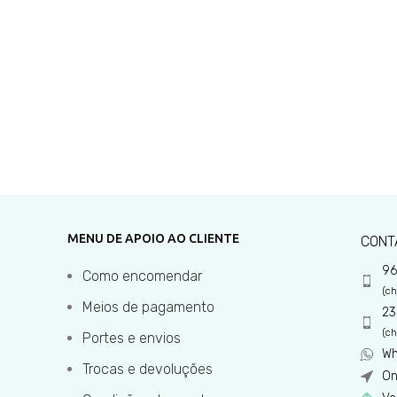
MENU DE APOIO AO CLIENTE
CONT
96
Como encomendar
(ch
Meios de pagamento
23
(ch
Portes e envios
Wh
Trocas e devoluções
On