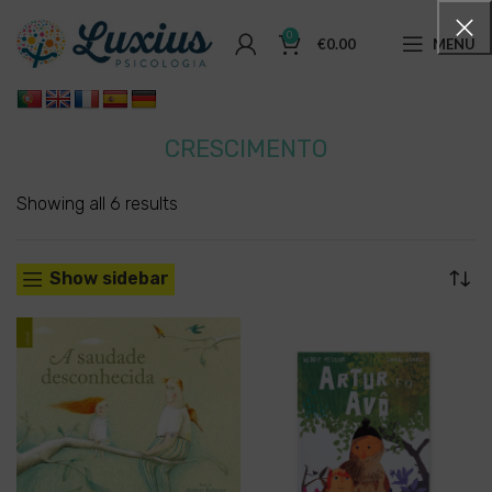
0
€
0.00
MENU
CRESCIMENTO
Showing all 6 results
Show sidebar