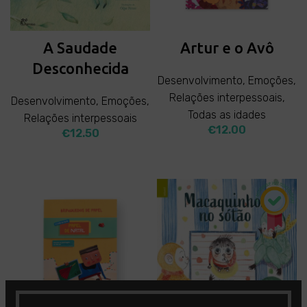
A Saudade
Artur e o Avô
Desconhecida
Desenvolvimento
,
Emoções
,
Relações interpessoais
,
Desenvolvimento
,
Emoções
,
Todas as idades
Relações interpessoais
€
12.00
€
12.50
ADD TO CART
ADD TO CART