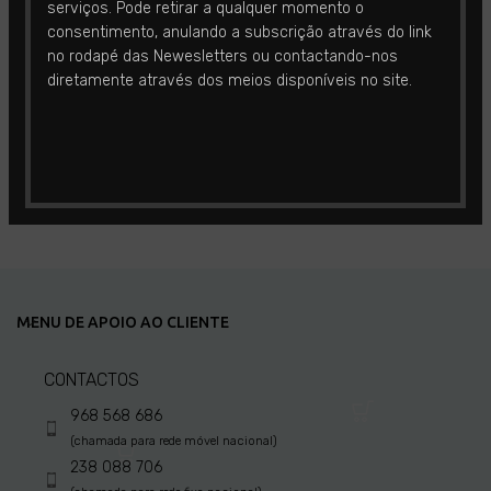
serviços. Pode retirar a qualquer momento o
Amiga do Mundo
cravos
consentimento, anulando a subscrição através do link
no rodapé das Newesletters ou contactando-nos
Desenvolvimento
,
Emoções
,
Desenvolvimento
,
Jovem
,
diretamente através dos meios disponíveis no site.
Relações interpessoais
,
Relações interpessoais
€
12.50
Todas as idades
€
12.50
ADD TO CART
ADD TO CART
MENU DE APOIO AO CLIENTE
CONTACTOS
968 568 686
(chamada para rede móvel nacional)
238 088 706