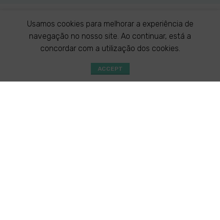
Usamos cookies para melhorar a experiência de
navegação no nosso site. Ao continuar, está a
concordar com a utilização dos cookies.
ACCEPT
Shop
Especialidades
Consultas
WhatsApp