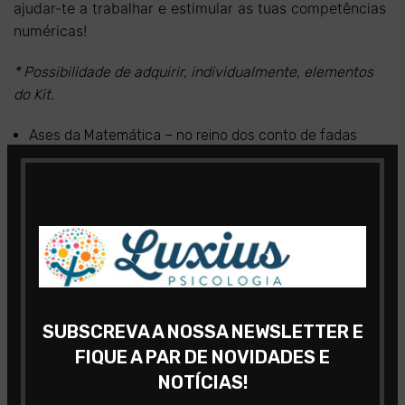
ajudar-te a trabalhar e estimular as tuas competências
numéricas!
* Possibilidade de adquirir, individualmente, elementos
do Kit.
Ases da Matemática – no reino dos conto de fadas
Tabuadas – bloco de atividades
O pequeno grande bloco de atividade 1
+ 7 anos
Idades:
Palavras-chave:
Matemática; Raciocínio Numérico;
Aprendizagem; Tabuadas.
SUBSCREVA A NOSSA NEWSLETTER E
FIQUE A PAR DE NOVIDADES E
NOTÍCIAS!
REVIEWS (0)