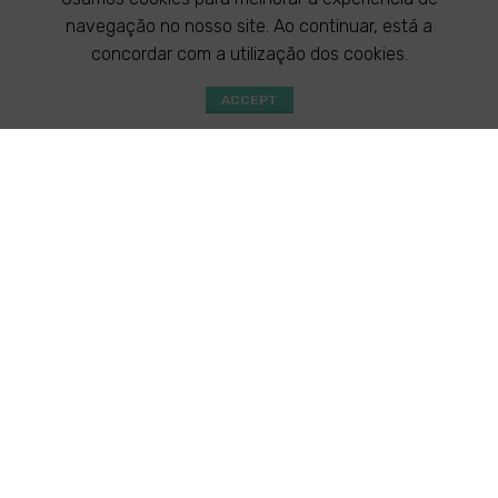
navegação no nosso site. Ao continuar, está a
concordar com a utilização dos cookies.
ACCEPT
Shop
Especialidades
Consultas
WhatsApp