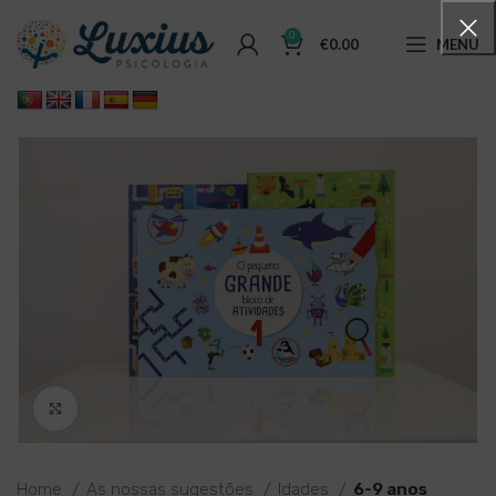
0
€
0.00
MENU
Click to enlarge
Home
As nossas sugestões
Idades
6-9 anos